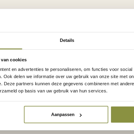
rwede Big 5
Details
en ze al gespot, de toekomstige eer
is. De gierzwaluw. De huismus. De ege
zij de Big 5 van Merwede. En dan zijn 
 van cookies
 de kikker, de eend, en de bij. Stadsnatuu
ent en advertenties te personaliseren, om functies voor social
. Ook delen we informatie over uw gebruik van onze site met on
 hier kan nestelen, dan weet je dat het
e. Deze partners kunnen deze gegevens combineren met andere i
zin. Door de grote diversiteit aan plan
erzameld op basis van uw gebruik van hun services.
tar en stuifmeel voelen ook dieren zich
 gemiddeld 1 nestkast per woning voo
Aanpassen
tsen we meerdere insectenhotels. Hun 
aak verdwenen, maar hier in Bloom M