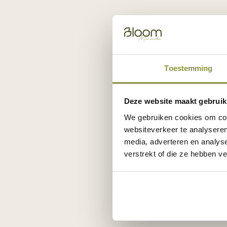
De Me
Toestemming
We hebb
vleermu
vormen 
Deze website maakt gebruik
libelle,
We gebruiken cookies om cont
websiteverkeer te analyseren
huismus
media, adverteren en analys
jouw ge
verstrekt of die ze hebben v
met nec
aan met
en plaa
stad v