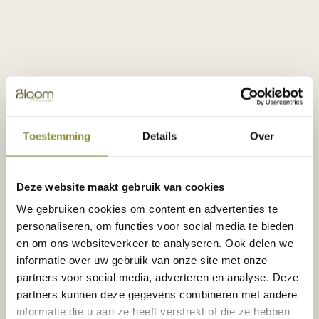
Ontdek Bloom Zuid
Bloom Park
Bloom Park is een heerlijke woonplek aan het
Toestemming
Details
Over
Merwedekanaal en het Merwedepark. Een plek
waar rust, natuur en levendigheid in harmonie
samenkomen. Midden in de stad, met alle
Deze website maakt gebruik van cookies
ruimte om te ontspannen in het groen.
We gebruiken cookies om content en advertenties te
personaliseren, om functies voor social media te bieden
Er zijn nog slechts enkele woningen
en om ons websiteverkeer te analyseren. Ook delen we
beschikbaar. De bouw is gestart, je woont hier
informatie over uw gebruik van onze site met onze
al in 2027. Bekijk het laatste aanbod in
partners voor social media, adverteren en analyse. Deze
woningzoeker.
partners kunnen deze gegevens combineren met andere
informatie die u aan ze heeft verstrekt of die ze hebben