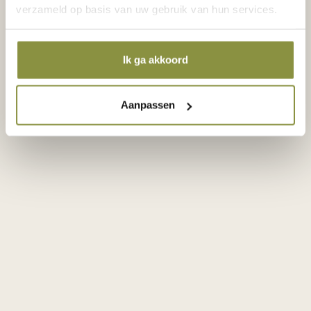
verzameld op basis van uw gebruik van hun services.
Bekijk het laatste aanbod in
Bloom Park
Ik ga akkoord
Aanpassen
Blijf op de
hoogte!
Meld je aan voor de nieuwsbrief en
ontvang als eerste al het nieuws over
bijvoorbeeld het actuele woningaanbod.
Na aanmelding kun je een account
aanmaken. Dit account heb je nodig om
een woning in Bloom Merwede te kopen.