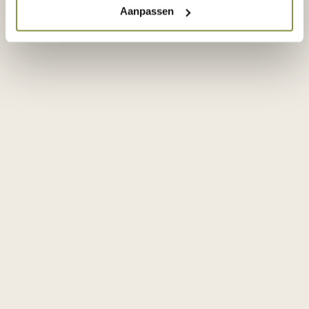
planning van het project. De bouw van Bloom
Aanpassen
Merwede gaat onverminderd verder volgens
schema.
TERUG NAAR HET NIEUWSOVERZICHT
Bloom Zuid
Aanbod
Binnentuin
Visie Architecten
Bloom Park
Aanbod