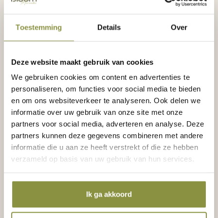
offers in. Zo werd een zilveren halsketting
gevonden – een tastbare herinnering aan het
Toestemming
Details
Over
leven, de hoop en het geloof van mensen die hier
bijna 2000 jaar geleden leefden.
Deze website maakt gebruik van cookies
Geschiedenis als inspiratiebron
Hoewel de meeste vondsten in de bodem
We gebruiken cookies om content en advertenties te
bewaard blijven voor toekomstige generaties,
personaliseren, om functies voor social media te bieden
maken we de geschiedenis nu al zichtbaar. Niet als
en om ons websiteverkeer te analyseren. Ook delen we
museum, maar als inspiratiebron. Want in Bloom
informatie over uw gebruik van onze site met onze
Merwede is ruimte voor verhalen die verbinden.
partners voor social media, adverteren en analyse. Deze
Hier bouwen we niet alleen een wijk – we bouwen
partners kunnen deze gegevens combineren met andere
voort op de geschiedenis die leeft onder onze
informatie die u aan ze heeft verstrekt of die ze hebben
voeten. “Geschiedenis is de onderlaag van
verzameld op basis van uw gebruik van hun services.
identiteit. In Merwede bouwen we op die
gelaagdheid voort.” – Elies Koot, ontwikkelaar bij
Boelens de Gruyter.
Ik ga akkoord
Goed om te weten: de archeologische
werkzaamheden hebben geen invloed op de