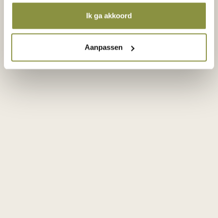
Ik ga akkoord
Bloom Zuid
Aanbod
Binnentuin
Aanpassen
Visie Architecten
Bloom Park
Aanbod
Visie Architecten
Merwede
Mobiliteit
Duurzaamheid
Nieuws
FAQ
Contact
Eefje Voogd Makelaardij
nieuwbouw@eefjevoogd.nl
030 204 0578