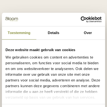
Waar en wanneer
🕕 Woensdag 3 juni, van 18:00 tot 20:00 uur
📍 Kanaal30, Kanaalweg 30 in Utrecht
Toestemming
Details
Over
Kom je ook langs? Voor meer informatie bekijk
Merwede.nl
.
Deze website maakt gebruik van cookies
We gebruiken cookies om content en advertenties te
personaliseren, om functies voor social media te bieden
en om ons websiteverkeer te analyseren. Ook delen we
informatie over uw gebruik van onze site met onze
TERUG NAAR HET NIEUWSOVERZICHT
partners voor social media, adverteren en analyse. Deze
partners kunnen deze gegevens combineren met andere
informatie die u aan ze heeft verstrekt of die ze hebben
verzameld op basis van uw gebruik van hun services.