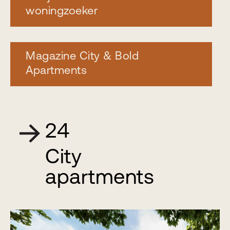
woningzoeker
Magazine City & Bold
Apartments
24
City
apartments