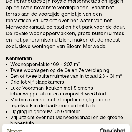
De Penthouses zijn royale maisonnettes en liggen
op de twee bovenste verdiepingen. Vanaf het
terras aan de voorzijde geniet je van een
fantastisch vrij uitzicht over het water van het
Merwedekanaal, de stad en het park voor de deur.
De royale woonoppervlakken, grote buitenruimtes
en het panoramisch uitzicht maken dit de meest
exclusieve woningen van Bloom Merwede.
Kenmerken
Woonoppervlakte 169 - 207 m²
Twee woonlagen op de 6e en 7e verdieping
Eén of twee buitenruimtes van in totaal 23 - 31 m²
Drie tot vijf slaapkamers
Luxe Voortman-keuken met Siemens
inbouwapparatuur en composiet werkblad
Modern sanitair met inloopdouche, ligbad en
tegelwerk in de badkamer en het toilet
Ligging in gebouw De Genieter
Vrij uitzicht over het Merwedekanaal en de groene
binnentuin
Uitgebreide keuzemogelijkheden voor de afwerking