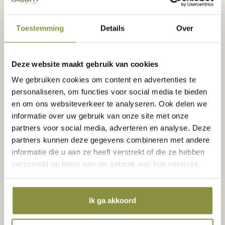
bij de showroom
Toestemming
Details
Over
Magazine Bold XL, Sky Lofts &
Penthouses
Deze website maakt gebruik van cookies
We gebruiken cookies om content en advertenties te
personaliseren, om functies voor social media te bieden
en om ons websiteverkeer te analyseren. Ook delen we
informatie over uw gebruik van onze site met onze
8
partners voor social media, adverteren en analyse. Deze
partners kunnen deze gegevens combineren met andere
Sky Lofts
informatie die u aan ze heeft verstrekt of die ze hebben
verzameld op basis van uw gebruik van hun services.
Ik ga akkoord