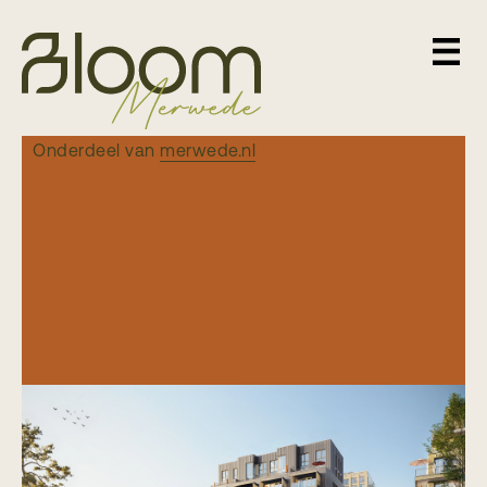
Onderdeel van
merwede.nl
Urban living in
Bloom Zuid